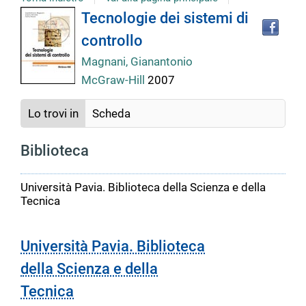
Tro
Dettaglio
Tecnologie dei sistemi di
il
controllo
doc
del
in
Magnani, Gianantonio
altr
McGraw-Hill
2007
riso
documento
Lo trovi in
Scheda
Biblioteca
Università Pavia. Biblioteca della Scienza e della
Tecnica
Università Pavia. Biblioteca
della Scienza e della
Tecnica