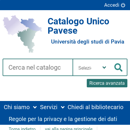
Accedi
Catalogo Unico
Pavese
Università degli studi di Pavia
Cerca su "Catalogo"
Seleziona
la
Cer
tua
biblioteca
Ricerca avanzata
Chi siamo
Servizi
Chiedi al bibliotecario
Regole per la privacy e la gestione dei dati
Torna indietro
vai alla pagina principale