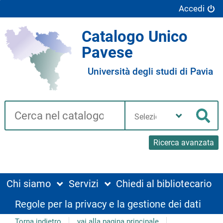
Accedi
Catalogo Unico
Pavese
Università degli studi di Pavia
Cerca su "Catalogo"
Seleziona
la
Cer
tua
biblioteca
Ricerca avanzata
Chi siamo
Servizi
Chiedi al bibliotecario
Regole per la privacy e la gestione dei dati
Torna indietro
vai alla pagina principale