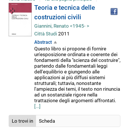
Tro
Dettaglio
Teoria e tecnica delle
il
costruzioni civili
doc
del
in
Giannini, Renato <1945- >
altr
Città Studi
2011
riso
documento
Abstract
Questo libro si propone di fornire
un'esposizione ordinata e coerente dei
fondamenti della "scienza del costruire",
partendo dalle fondamentali leggi
dell'equilibrio e giungendo alle
applicazioni ai più diffusi sistemi
strutturali; tuttavia, nonostante
l'ampiezza dei temi, il testo non rinuncia
ad un sostanziale rigore nella
trattazione degli argomenti affrontati.
[...]
Lo trovi in
Scheda