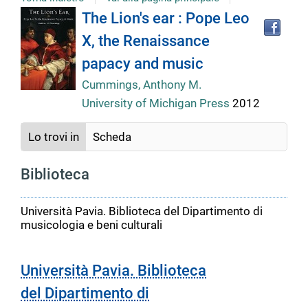
Tro
Dettaglio
The Lion's ear : Pope Leo
il
X, the Renaissance
doc
del
in
papacy and music
altr
riso
Cummings, Anthony M.
documento
University of Michigan Press
2012
Lo trovi in
Scheda
Biblioteca
Università Pavia. Biblioteca del Dipartimento di
musicologia e beni culturali
Università Pavia. Biblioteca
del Dipartimento di