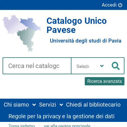
Accedi
Catalogo Unico
Pavese
Università degli studi di Pavia
Cerca su "Catalogo"
Seleziona
la
Cer
tua
biblioteca
Ricerca avanzata
Chi siamo
Servizi
Chiedi al bibliotecario
Regole per la privacy e la gestione dei dati
Torna indietro
vai alla pagina principale