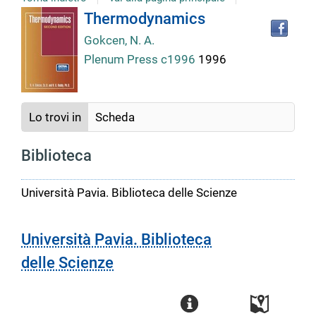
Tro
Dettaglio
Thermodynamics
il
Gokcen, N. A.
doc
del
in
Plenum Press c1996
1996
altr
riso
documento
Lo trovi in
Scheda
Biblioteca
Università Pavia. Biblioteca delle Scienze
Università Pavia. Biblioteca
delle Scienze