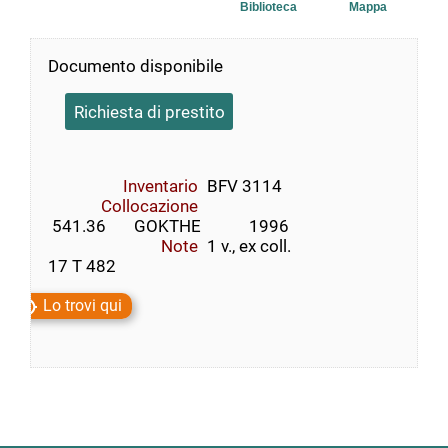
Biblioteca
Mappa
Documento disponibile
Richiesta di prestito
Inventario
BFV 3114
Collocazione
 541.36       GOKTHE            1996
Note
1 v., ex coll.
17 T 482
Lo trovi qui