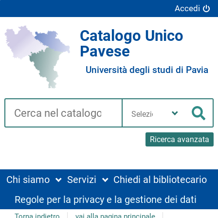
Accedi
Catalogo Unico
Pavese
Università degli studi di Pavia
Cerca su "Catalogo"
Seleziona
la
Cer
tua
biblioteca
Ricerca avanzata
Chi siamo
Servizi
Chiedi al bibliotecario
Regole per la privacy e la gestione dei dati
Torna indietro
vai alla pagina principale