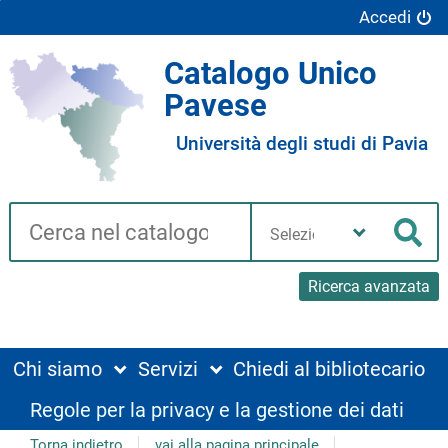
Accedi
Catalogo Unico
Pavese
Università degli studi di Pavia
Cerca su "Catalogo"
Seleziona
la
Cer
tua
biblioteca
Ricerca avanzata
Chi siamo
Servizi
Chiedi al bibliotecario
Regole per la privacy e la gestione dei dati
Torna indietro
vai alla pagina principale