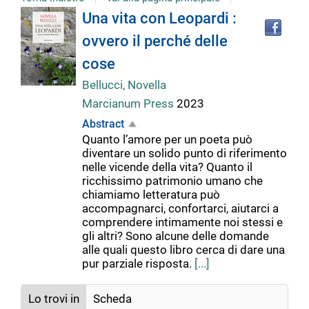
Tro
Dettaglio
Una vita con Leopardi :
il
ovvero il perché delle
doc
del
in
cose
altr
riso
Bellucci, Novella
documento
Marcianum Press
2023
Abstract
Quanto l’amore per un poeta può
diventare un solido punto di riferimento
nelle vicende della vita? Quanto il
ricchissimo patrimonio umano che
chiamiamo letteratura può
accompagnarci, confortarci, aiutarci a
comprendere intimamente noi stessi e
gli altri? Sono alcune delle domande
alle quali questo libro cerca di dare una
pur parziale risposta.
[...]
Lo trovi in
Scheda