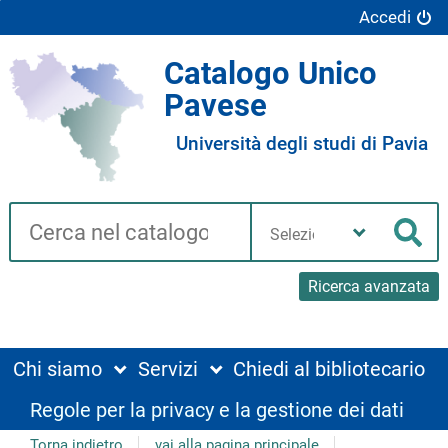
Accedi
Catalogo Unico
Pavese
Università degli studi di Pavia
Cerca su "Catalogo"
Seleziona
la
Cer
tua
biblioteca
Ricerca avanzata
Chi siamo
Servizi
Chiedi al bibliotecario
Regole per la privacy e la gestione dei dati
Torna indietro
vai alla pagina principale