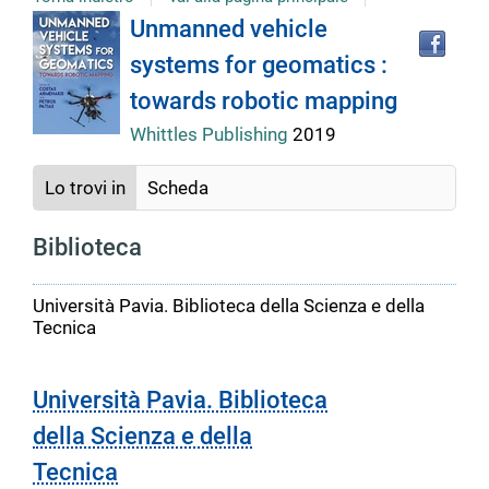
Tro
Dettaglio
Unmanned vehicle
il
systems for geomatics :
doc
del
in
towards robotic mapping
altr
riso
Whittles Publishing
2019
documento
Lo trovi in
Scheda
Biblioteca
Università Pavia. Biblioteca della Scienza e della
Tecnica
Università Pavia. Biblioteca
della Scienza e della
Tecnica