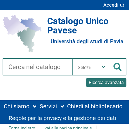
Accedi
Catalogo Unico
Pavese
Università degli studi di Pavia
Cerca su "Catalogo"
Seleziona
la
Cer
tua
biblioteca
Ricerca avanzata
Chi siamo
Servizi
Chiedi al bibliotecario
Regole per la privacy e la gestione dei dati
Torna indietro
vai alla pagina principale