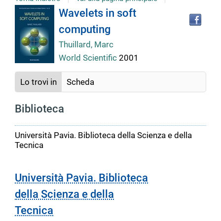
Tro
Dettaglio
Wavelets in soft
il
computing
doc
del
in
Thuillard, Marc
altr
World Scientific
2001
riso
documento
Lo trovi in
Scheda
Biblioteca
Università Pavia. Biblioteca della Scienza e della
Tecnica
Università Pavia. Biblioteca
della Scienza e della
Tecnica