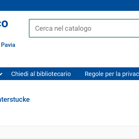
co
Cerca su "Catalogo"
 Pavia
Chiedi al bibliotecario
Regole per la privac
terstucke