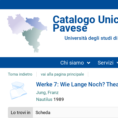
Catalogo Uni
Pavese
Università degli studi di
Chi siamo
Servizi
Torna indietro
vai alla pagina principale
copertina
Dettaglio
Werke 7: Wie Lange Noch? Thea
Jung, Franz
del
Nautilus
1989
documento
Lo trovi in
Scheda