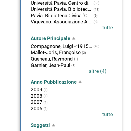
Università Pavia. Centro di ricerca sulla tradizione manoscritta di autori moderni e contemporanei
(35)
Università Pavia. Biblioteca di Studi Umanistici
(11)
Pavia. Biblioteca Civica "Carlo Bonetta"
(9)
Vigevano. Associazione Astrolabio
(8)
tutte
Autore Principale
Compagnone, Luigi <1915-1998>
(43)
Mallet-Joris, Françoise
(2)
Queneau, Raymond
(1)
Garnier, Jean-Paul
(1)
altre (4)
Anno Pubblicazione
2009
(1)
2008
(1)
2007
(1)
2006
(1)
tutte
Soggetti