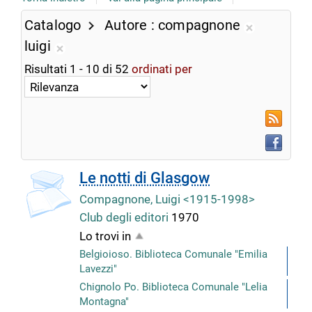
Catalogo
Autore
compagnone
Rimuovi
luigi
dalla
Rimuovi
Risultati
1
-
10
di
52
ordinati per
ricerca
dalla
corrente
ricerca
corrente
RSS
Faceboo
copertina
Le notti di Glasgow
Compagnone, Luigi <1915-1998>
Club degli editori
1970
Lo trovi in
Belgioioso. Biblioteca Comunale "Emilia
Lavezzi"
Chignolo Po. Biblioteca Comunale "Lelia
Montagna"