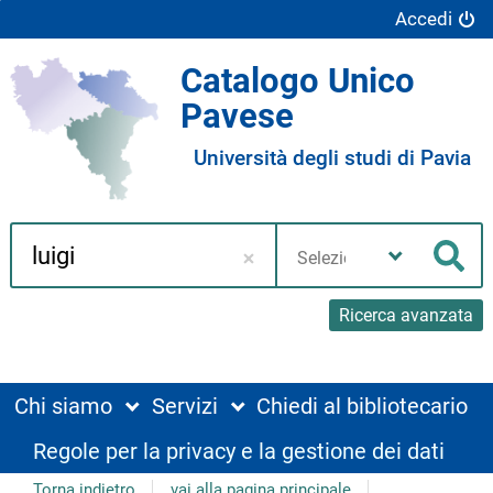
Accedi
Catalogo Unico
Pavese
Università degli studi di Pavia
Cerca su "Catalogo"
Seleziona
la
Cer
tua
biblioteca
Ricerca avanzata
Chi siamo
Servizi
Chiedi al bibliotecario
Regole per la privacy e la gestione dei dati
Torna indietro
vai alla pagina principale