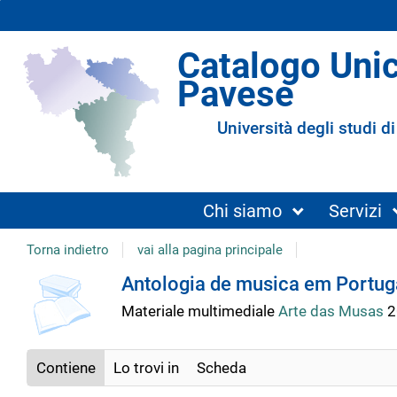
Catalogo Uni
Pavese
Università degli studi di
Chi siamo
Servizi
Torna indietro
vai alla pagina principale
copertina
Dettaglio
Antologia de musica em Portug
Materiale multimediale
Arte das Musas
2
del
Contiene
Lo trovi in
Scheda
documento