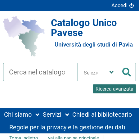
Accedi
Catalogo Unico
Pavese
Università degli studi di Pavia
Cerca su "Catalogo"
Seleziona
la
Cer
tua
biblioteca
Ricerca avanzata
Chi siamo
Servizi
Chiedi al bibliotecario
Regole per la privacy e la gestione dei dati
Torna indietro
vai alla pagina principale