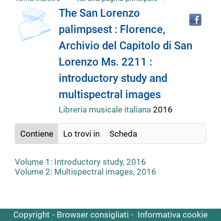
Tro
Dettaglio
The San Lorenzo
il
palimpsest : Florence,
doc
del
in
Archivio del Capitolo di San
altr
riso
Lorenzo Ms. 2211 :
documento
introductory study and
multispectral images
Libreria musicale italiana
2016
Contiene
Lo trovi in
Scheda
Volume 1: Introductory study, 2016
Volume 2: Multispectral images, 2016
Copyright
Browser consigliati
Informativa cookie